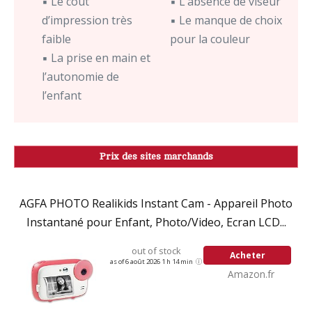
▪ Le coût
▪ L’absence de viseur
d’impression très
▪ Le manque de choix
faible
pour la couleur
▪ La prise en main et
l’autonomie de
l’enfant
Prix des sites marchands
AGFA PHOTO Realikids Instant Cam - Appareil Photo
Instantané pour Enfant, Photo/Video, Ecran LCD...
out of stock
Acheter
as of 6 août 2026 1 h 14 min
Amazon.fr