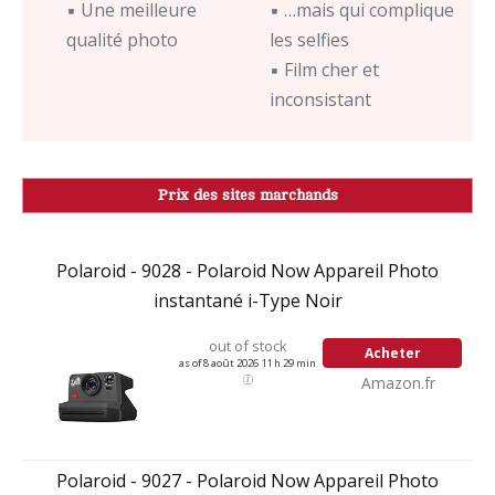
▪ Une meilleure
▪ …mais qui complique
qualité photo
les selfies
▪ Film cher et
inconsistant
Prix des sites marchands
Polaroid - 9028 - Polaroid Now Appareil Photo
instantané i-Type Noir
out of stock
Acheter
as of 8 août 2026 11 h 29 min
Amazon.fr
Polaroid - 9027 - Polaroid Now Appareil Photo