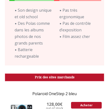
▪ Son design unique
▪ Pas très
et old school
ergonomique
▪ Des Polas comme
▪ Pas de contrôle
dans les albums
d’exposition
photos de nos
▪ Film assez cher
grands parents
▪ Batterie
rechargeable
Prix des sites marchands
Polaroid OneStep 2 bleu
128,00€
Acheter
out of stock