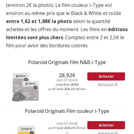
(environ 2€ la photo). Le film couleur i-Type est
environ au même prix que le Black & White et coûte
entre 1,62 et 1,88€ la photo
selon la quantité
achetée et les offres du moment. Les films en
éditions
limitées sont plus chers
. Comptez entre 2 et 2,5€ le
film pour avoir des bordures colorés.
Polaroid Originals Film N&B i-Type
28,92€
Acheter
out of stock
Amazon.fr
2 new from 28,92€
as of 7 août 2026 23 h 56 min
Polaroid Originals Film couleur i-Type
out of stock
Acheter
as of 7 août 2026 23 h 56 min
Amazon.fr