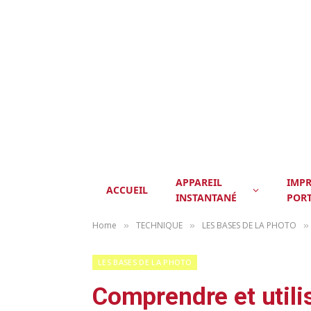
APPAREIL
IMP
ACCUEIL
INSTANTANÉ
POR
Home
TECHNIQUE
LES BASES DE LA PHOTO
»
»
»
LES BASES DE LA PHOTO
Comprendre et util