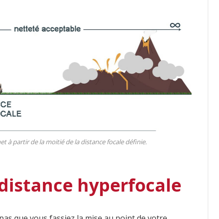
 à partir de la moitié de la distance focale définie.
 distance hyperfocale
as que vous fassiez la mise au point de votre