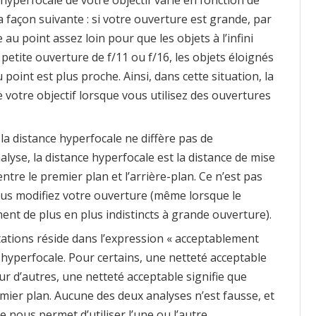
a façon suivante : si votre ouverture est grande, par
 au point assez loin pour que les objets à l’infini
etite ouverture de f/11 ou f/16, les objets éloignés
point est plus proche. Ainsi, dans cette situation, la
 votre objectif lorsque vous utilisez des ouvertures
la distance hyperfocale ne diffère pas de
alyse, la distance hyperfocale est la distance de mise
ntre le premier plan et l’arrière-plan. Ce n’est pas
us modifiez votre ouverture (même lorsque le
nent de plus en plus indistincts à grande ouverture).
étations réside dans l’expression « acceptablement
e hyperfocale. Pour certains, une netteté acceptable
ur d’autres, une netteté acceptable signifie que
remier plan. Aucune des deux analyses n’est fausse, et
e nous permet d’utiliser l’une ou l’autre.