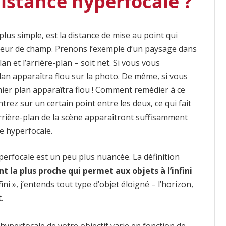
distance hyperfocale ?
plus simple, est la distance de mise au point qui
deur de champ. Prenons l’exemple d’un paysage dans
an et l’arrière-plan – soit net. Si vous vous
plan apparaîtra flou sur la photo. De même, si vous
mier plan apparaîtra flou ! Comment remédier à ce
rez sur un certain point entre les deux, ce qui fait
arrière-plan de la scène apparaîtront suffisamment
ce hyperfocale.
perfocale est un peu plus nuancée. La définition
t la plus proche qui permet aux objets à l’infini
nfini », j’entends tout type d’objet éloigné – l’horizon,
.
 hyperfocale de votre objectif varie en fonction de