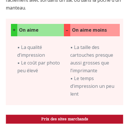
manteau.
+
On aime
–
On aime moins
▪ La qualité
▪ La taille des
d’impression
cartouches presque
▪ Le coût par photo
aussi grosses que
peu élevé
l’imprimante
▪ Le temps
d’impression un peu
lent
Prix des sites marchands