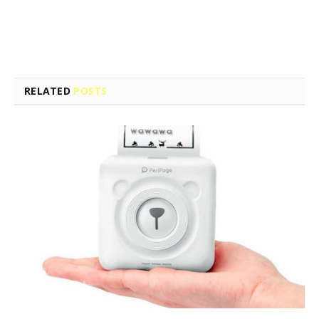
Facebook
Twitter
Pinterest
LinkedIn
Tumblr
Email
RELATED
POSTS