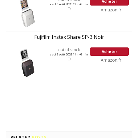
Acheter
as of 8 août 2026 11 h 46 min
Amazon.fr
Fujifilm Instax Share SP-3 Noir
out of stock
Acheter
as of 8 août 2026 11 h 46 min
Amazon.fr
Facebook
Twitter
Pinterest
LinkedIn
Tumblr
Email
RELATED
POSTS