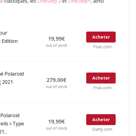
ow
classiques, les
OneStep 2
et
OneStep+
,
ainsi
pour
Acheter
19,99€
 Edition
out of stock
Fnac.com
e
né Polaroid
Acheter
279,00€
g 2021
out of stock
Fnac.com
 Polaroid
Acheter
19,99€
eils i-Type
out of stock
Darty.com
1...