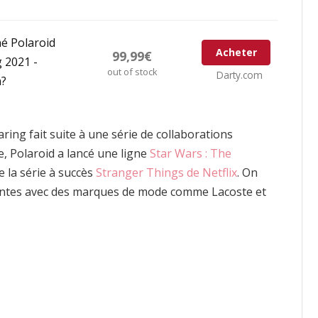
né Polaroid
Acheter
99,99€
 2021 -
out of stock
Darty.com
n?
ring fait suite à une série de collaborations
e, Polaroid a lancé une ligne
Star Wars : The
e la série à succès
Stranger Things de Netflix
. On
centes avec des marques de mode comme Lacoste et
cebook
Twitter
Pinterest
LinkedIn
Tumblr
Email